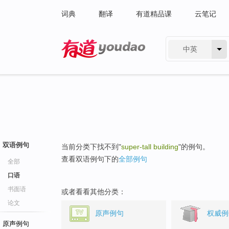
词典
翻译
有道精品课
云笔记
中英
有道 - 网易旗下搜索
双语例句
当前分类下找不到"
super-tall building
"的例句。
查看双语例句下的
全部例句
全部
口语
书面语
或者看看其他分类：
论文
原声例句
权威例
原声例句