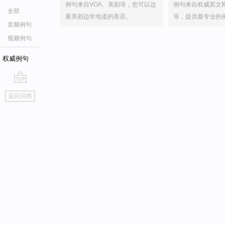
例句来自VOA、美剧等，您可以边
例句来自权威英文
全部
看美剧边学地道的美语。
等，提供最专业的
音频例句
视频例句
权威例句
go
返回词典
top