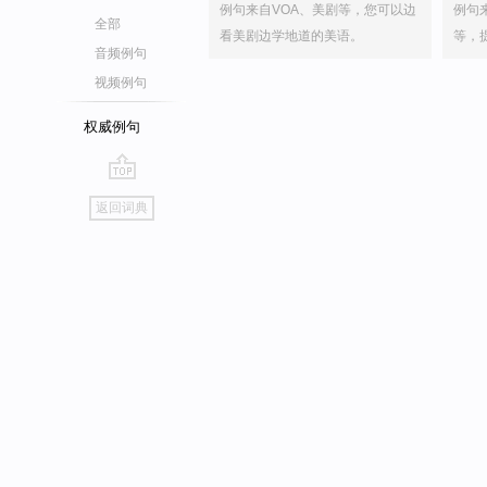
例句来自VOA、美剧等，您可以边
例句
全部
看美剧边学地道的美语。
等，
音频例句
视频例句
权威例句
go
返回词典
top