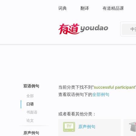
词典
翻译
有道精品课
中
有道 - 网易旗下搜索
双语例句
当前分类下找不到"
successful participant
查看双语例句下的
全部例句
全部
口语
书面语
或者看看其他分类：
论文
原声例句
原声例句