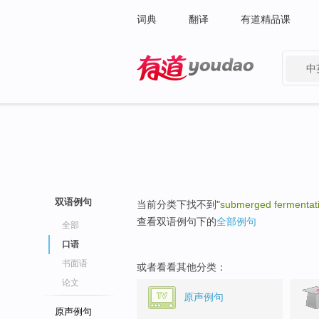
词典
翻译
有道精品课
中
有道 - 网易旗下搜索
双语例句
当前分类下找不到"
submerged fermentat
查看双语例句下的
全部例句
全部
口语
书面语
或者看看其他分类：
论文
原声例句
原声例句