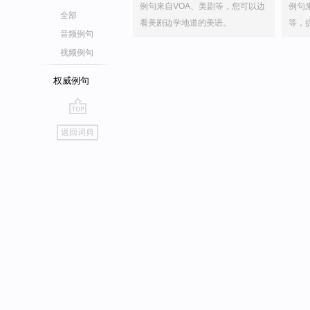
例句来自VOA、美剧等，您可以边
例句
全部
看美剧边学地道的美语。
等，
音频例句
视频例句
权威例句
go
返回词典
top