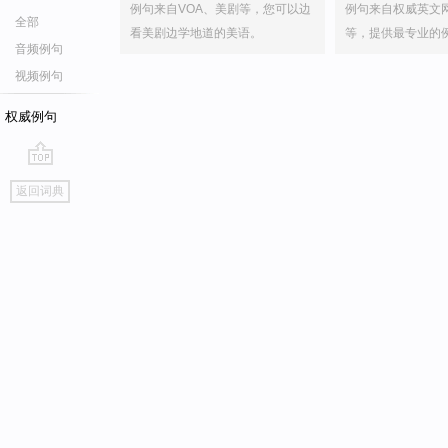
例句来自VOA、美剧等，您可以边
例句来自权威英文
全部
看美剧边学地道的美语。
等，提供最专业的
音频例句
视频例句
权威例句
go
返回词典
top