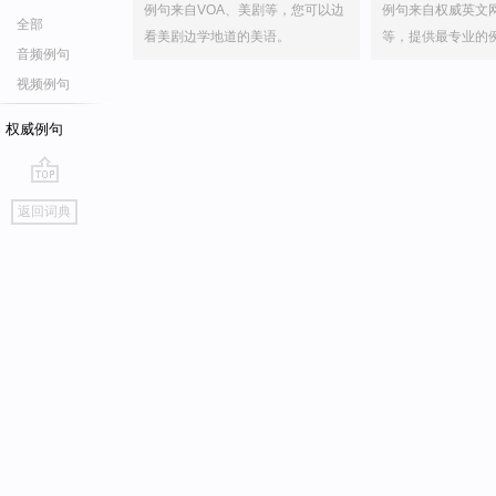
例句来自VOA、美剧等，您可以边
例句来自权威英文
全部
看美剧边学地道的美语。
等，提供最专业的
音频例句
视频例句
权威例句
go
返回词典
top