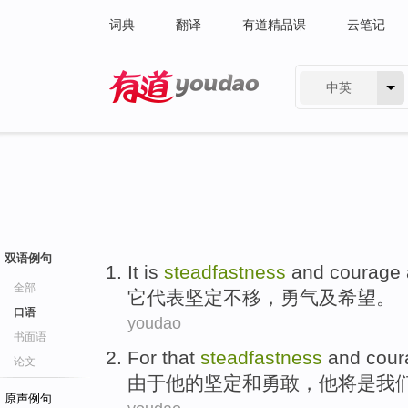
词典
翻译
有道精品课
云笔记
中英
有道 - 网易旗下搜索
双语例句
It
is
steadfastness
and
courage
全部
它
代表
坚定不移，
勇气
及
希望。
口语
youdao
书面语
For
that
steadfastness
and
cour
论文
由于
他
的
坚定
和
勇敢
，他
将
是
我
原声例句