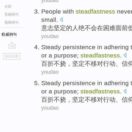
youdao
全部
People
with
steadfastness
neve
音频例句
small
.
视频例句
意志
坚定的
人
绝不会在困难面前
权威例句
youdao
Steady
persistence
in adhering
go
or
a
purpose
;
steadfastness
.
返回词典
top
百折不挠
，
坚定不移
对
行动
、
信
youdao
Steady
persistence
in adhering
or
a
purpose
;
steadfastness
.
百折不挠
，
坚定不移
对
行动
、
信
youdao