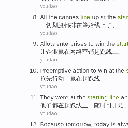
youdao
All
the canoes
line
up
at
the
sta
一切
划艇
都排
在
肇始线上了。
youdao
Allow
enterprises
to
win
the
star
让
企业
赢
在
网络营销
起跑线上。
youdao
Preemptive
action
to
win
at
the
抢先
行动
，
赢
在
起跑线
！
youdao
They
were
at
the
starting
line
a
他们
都
在
起跑线
上，
随时
可
开始
youdao
Because
tomorrow
,
today
is
alw