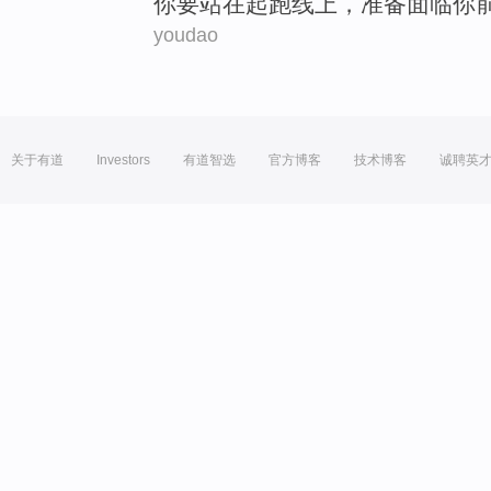
你
要站
在
起跑线
上，
准备
面临你
youdao
关于有道
Investors
有道智选
官方博客
技术博客
诚聘英