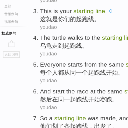
youdao
全部
This
is
your
starting
line
.
音频例句
这
就是
你们
的
起跑线
。
视频例句
youdao
权威例句
The turtle
walks
to the
starting
l
乌龟
走
到
起跑线
。
go
youdao
返回词典
top
Everyone
starts
from
the same
每个人都
从
同一个
起跑线
开始
。
youdao
And
start
the race
at
the same
s
然后
在
同一
起跑线
开始
赛跑
。
youdao
So a
starting
line
was made, an
他们
划了
条起跑线
，出发了。