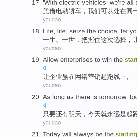
'With
electric
vehicles
,
we
're all 
凭借
电动
轿车
，
我们
可以
处在
同
youdao
Life
,
life
,
seize
the
choice
,
let
yo
一生
、
一世
，
把握住
这次
选择
，
youdao
Allow
enterprises
to
win
the
star
让
企业
赢
在
网络
营销
起跑线
上。
youdao
As long as
there is
tomorrow
,
to
只要
还有
明天
，
今天
就
永远
是
起
youdao
Today
will always
be
the
startin