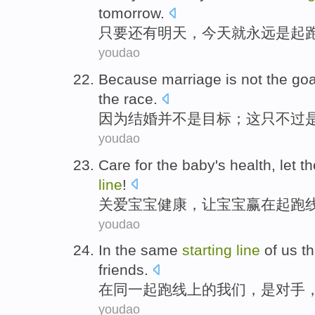
tomorrow
.
只要
还有
明天
，
今天
就
永远
是
起
youdao
Because
marriage
is not
the
goa
the
race
.
因为
结婚
并
不是
目标
；
这
只不过
youdao
Care for
the
baby
's
health
,
let
th
line
!
关爱
宝宝
健康
，
让
宝宝
赢
在
起跑
youdao
In
the same
starting
line
of
us
th
friends
.
在
同一
起跑线
上
的
我们
，
是
对手
youdao