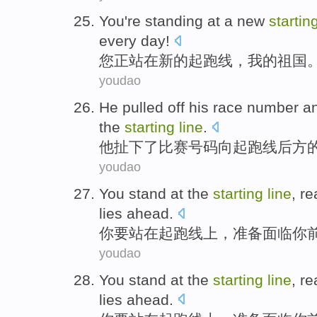
You
're standing
at
a
new
startin
every day!
您
正
站
在
新的
起跑线
，
我
的
祖国
youdao
He
pulled off his
race
number
a
the
starting
line
.
他
扯
下了
比赛
号码
向起跑线
后方
youdao
You
stand
at
the
starting
line
,
re
lies ahead
.
你
要站
在
起跑线
上，
准备
面临你
youdao
You
stand
at
the
starting
line
,
re
lies ahead
.