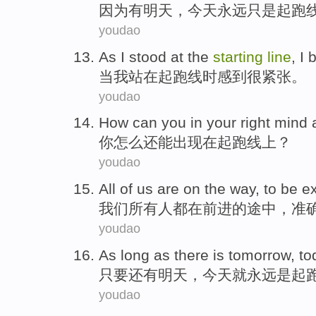
因为
有明天
，
今天
永远
只是
起跑
youdao
As
I
stood
at the
starting
line
, I
当
我站
在
起跑线
时
感到
很紧张。
youdao
How
can
you in
your
right mind
你
怎么
还
能
出现
在起跑线
上？
youdao
All
of
us
are
on
the
way
, to
be
e
我们
所有人
都
在
前进
的
途中，
准
youdao
As long as
there is
tomorrow
,
to
只要
还有
明天
，
今天
就永远
是
起
youdao