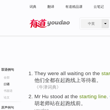
词典
翻译
有道精品课
云笔记
中英
有道 - 网易旗下搜索
双语例句
They
were all
waiting
on the
sta
全部
他们
全都
在
起跑线
上
等待着
。
口语
《牛津词典》
书面语
Mr Hu
stood
at
the
starting
line
.
论文
胡
老师
站
在起跑线前。
原声例句