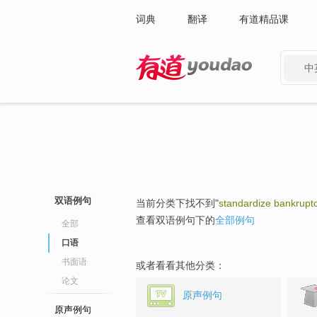
词典
翻译
有道精品课
中
有道 - 网易旗下搜索
双语例句
当前分类下找不到"
standardize bankrupt
查看双语例句下的
全部例句
全部
口语
书面语
或者看看其他分类：
论文
原声例句
原声例句