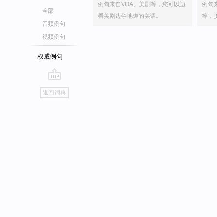
例句来自VOA、美剧等，您可以边
例句
全部
看美剧边学地道的美语。
等，
音频例句
视频例句
权威例句
go
返回词典
top