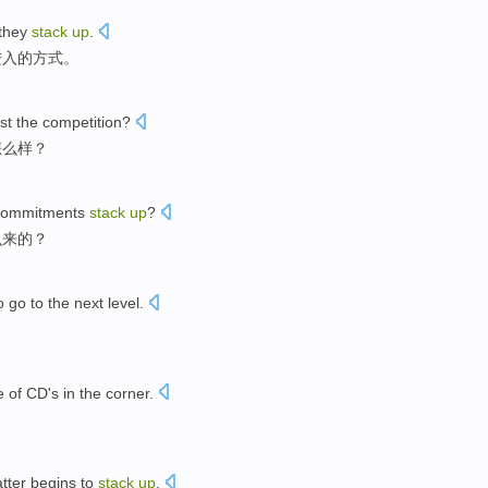
they
stack
up
.
进入
的
方式。
st the
competition
?
怎么样？
commitments
stack
up
?
么
来
的？
o
go
to the next level.
。
e of
CD
's
in
the corner
.
。
tter
begins to
stack
up
.