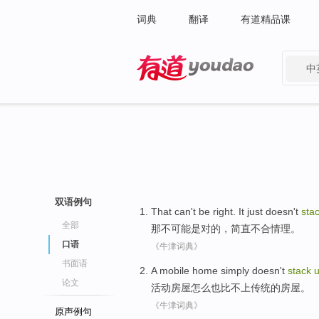
词典
翻译
有道精品课
中
有道 - 网易旗下搜索
双语例句
That
can
't
be
right
.
It just
doesn't
sta
全部
那
不可能
是
对
的，
简直
不合
情理
。
口语
《牛津词典》
书面语
A mobile
home
simply doesn't
stack
论文
活动
房屋
怎么也
比不上
传统
的
房屋
。
《牛津词典》
原声例句