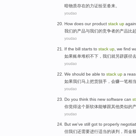
暗物质
存在
的
力证
纷至沓来
。
youdao
How does
our
product
stack
up
again
我们
的
产品
与我们的竞争者的产品比
youdao
If
the bill
starts to
stack
up
,
we
find w
如果
账单
堆积
不下，
我们
就另辟蹊径
youdao
We
should be
able
to
stack
up
a
reas
如果
我们马上
把
货
脱手
，会
赚
一
笔
相
youdao
Do you
think
this
new
software
can
s
你
觉得
这个
新
软体
能够
跟
其他
类似的
youdao
But
we
've still
got to
properly
negotia
但
我们
还
需要
进行适当
的
谈判
，
而
金