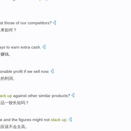
st
those of
our
competitors?
起来
如何？
ays
to
earn extra cash
.
去
赚钱
。
onable
profit
if
we sell now.
当
的利润。
tack
up
against
other
similar
products
?
产品
一较长短吗？
te
and the
figures
might
not
stack
up
.
额
应该
不会
太高。