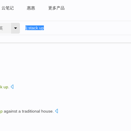
云笔记
惠惠
更多产品
英
ck
up
.
up
against a
traditional
house
.