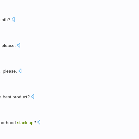
onth
?
l
please.
l
, please.
e best
product
?
borhood
stack
up
?