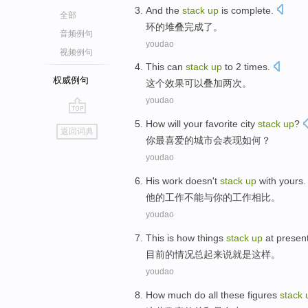
And
the
stack
up
is
complete
.
全部
环
的
堆叠
完成
了。
音频例句
youdao
视频例句
This
can
stack
up
to
2
times
.
权威例句
这个
效果
可以
叠加
两
次
。
youdao
go
How
will
your
favorite
city
stack
up
?
返回词典
top
你
最喜爱的
城市
会
表现
如何
？
youdao
His
work
doesn't
stack
up
with
yours
.
他
的
工作
不能
与
你
的工作相比。
youdao
This
is
how
things
stack
up
at presen
目前
的
情况
总
起来
说
就是
这样
。
youdao
How much
do all
these
figures
stack