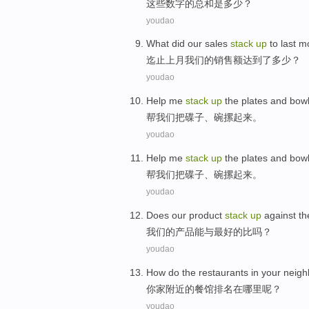
这些
数字
的
总和
是
多少
？
youdao
What did
our
sales
stack
up
to
last m
迄止
上月
我们
的
销售额
达到
了多少？
youdao
Help
me
stack
up
the
plates
and
bow
帮
我们把
碟子
、
碗
摞
起来
。
youdao
Help
me
stack
up
the
plates
and
bow
帮
我们
把
碟子
、
碗
摞
起来
。
youdao
Does
our
product
stack
up
against
th
我们
的
产品
能
与
最好
的
比吗？
youdao
How do
the
restaurants
in
your
neigh
你家
附近
的
餐馆
排名
在
哪里呢？
youdao