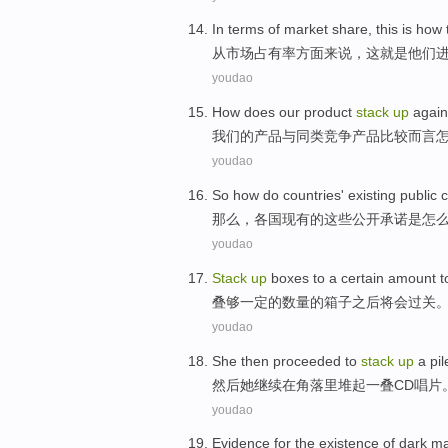
In terms
of
market
share
,
this
is
how
从
市场
占有率
方面来说，
这
就是
他们
youdao
How does
our
product
stack
up
again
我们
的
产品
与同类竞争产品
比较而言
youdao
So
how do
countries'
existing
public
那么，
各国
现有
的这些
公开
承诺
是
怎
youdao
Stack
up
boxes
to
a certain
amount
t
叠
够
一定
的
数量
的
箱子
之后
将
会过关
youdao
She
then
proceeded
to
stack
up
a
pil
然后
她
继续在角落里
堆起
一
叠
CD
唱片
youdao
Evidence for the
existence
of
dark
ma