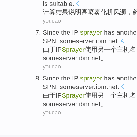
is suitable
.
计算
结果
说明
高
喷雾
化机风源，
youdao
Since the
IP
sprayer
has
anothe
SPN
, someserver.ibm.net.
由于
IP
Sprayer
使用
另一个
主机
名
someserver.ibm.net。
youdao
Since the
IP
sprayer
has
anothe
SPN
, someserver.ibm.net.
由于
IP
Sprayer
使用
另一个
主机
名
someserver.ibm.net。
youdao