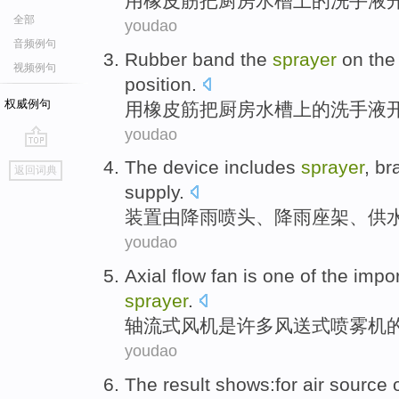
用
橡皮筋
把
厨房
水槽
上
的
洗手液
全部
youdao
音频例句
Rubber band
the
sprayer
on
the
视频例句
position
.
权威例句
用
橡皮筋
把
厨房
水槽
上
的
洗手液
youdao
go
The
device
includes
sprayer
, br
返回词典
top
supply
.
装置
由
降雨喷头、降雨座架、
供
youdao
Axial
flow
fan
is
one
of the
impor
sprayer
.
轴
流式
风机
是
许多风送式喷雾机
youdao
The result
shows
:for air source 