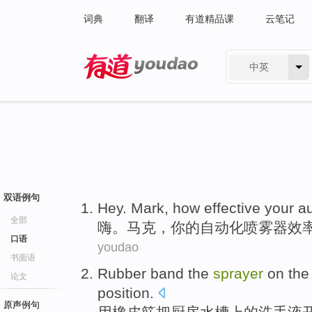
词典
翻译
有道精品课
云笔记
中英
有道 - 网易旗下搜索
双语例句
Hey
.
Mark
, how effective
your
a
全部
嗨
。
马克
，
你
的
自动化
喷雾器
效
口语
youdao
书面语
Rubber band
the
sprayer
on
the
论文
position
.
原声例句