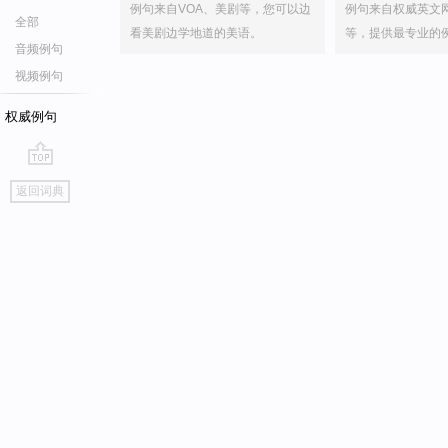
例句来自VOA、美剧等，您可以边
例句来自权威英文
全部
看美剧边学地道的美语。
等，提供最专业的
音频例句
视频例句
权威例句
go
返回词典
top