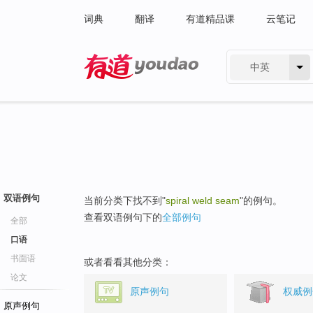
词典
翻译
有道精品课
云笔记
中英
有道 - 网易旗下搜索
双语例句
当前分类下找不到"
spiral weld seam
"的例句。
查看双语例句下的
全部例句
全部
口语
书面语
或者看看其他分类：
论文
原声例句
权威例
原声例句