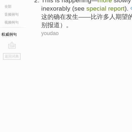
This
is happening
—
more
slowly
全部
inexorably
(
see
special
report
).
音频例句
这
的确
在发生——
比
许多人
期望
视频例句
别报道）。
youdao
权威例句
go
返回词典
top