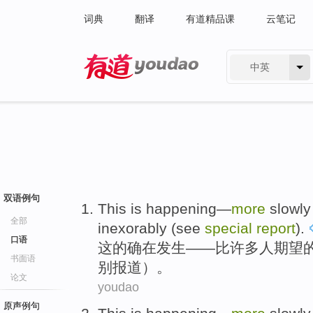
词典
翻译
有道精品课
云笔记
中英
有道 - 网易旗下搜索
双语例句
This
is happening
—
more
slowly
全部
inexorably
(
see
special
report
).
口语
这
的确
在发生——
比
许多人
期望
书面语
别报道）。
论文
youdao
原声例句