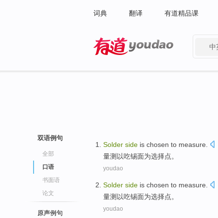
词典
翻译
有道精品课
中
有道 - 网易旗下搜索
双语例句
Solder
side
is chosen
to
measure
.
全部
量
测
以吃
锡
面
为
选择点。
口语
youdao
书面语
Solder
side
is chosen
to
measure
.
论文
量
测
以吃
锡
面
为
选择点。
youdao
原声例句