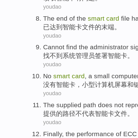
youdao
The
end
of
the
smart
card
file
h
已
达到
智能卡
文件
的
末端
。
youdao
Cannot find
the administrator
si
找
不到
系统
管理员
签署
智能卡。
youdao
No
smart
card
,
a small
compute
没有
智能卡
，
小型
计算机
屏幕
和
youdao
The
supplied
path
does not
repr
提供
的
路径
不
代表
智能卡
文件
。
youdao
Finally
,
the
performance
of
ECC