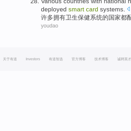
Various
countries
with
national
h
deployed
smart
card
systems
.
许多
拥有
卫生
保健
系统
的
国家
都
youdao
关于有道
Investors
有道智选
官方博客
技术博客
诚聘英