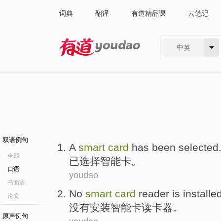
词典
翻译
有道精品课
云笔记
中英
有道 - 网易旗下搜索
双语例句
A
smart
card
has been
selected
全部
已
选择
智能卡
。
口语
youdao
书面语
No
smart
card
reader is
installe
论文
没有
安装
智能卡
读卡器
。
原声例句