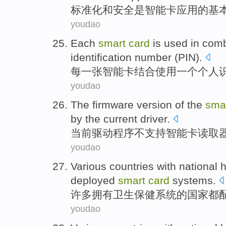
标准化
和
安全
是
智能卡
应用
的
基
youdao
Each
smart
card
is
used
in comb
identification
number (
PIN
).
每
一张
智能卡
结合
使用
一个
个人
youdao
The
firmware
version
of
the
sma
by
the current
driver
.
当前
驱动程序
不
支持
智能卡
读取
youdao
Various
countries
with
national
h
deployed
smart
card
systems
.
许多
拥有
卫生
保健
系统
的
国家
都
youdao