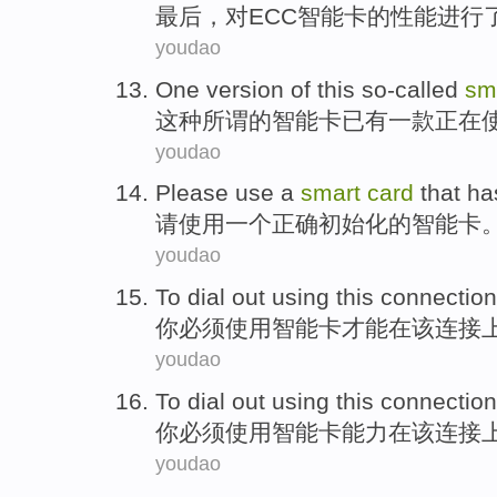
最后
，
对
ECC
智能卡
的
性能
进行
youdao
One
version
of
this
so-called
sm
这种
所谓
的
智能卡
已有
一
款
正在
youdao
Please
use
a
smart
card
that ha
请
使用
一个
正确
初始化
的
智能卡
youdao
To
dial
out using this connectio
你
必须
使用
智能卡
才能在
该连
接
youdao
To dial
out using this connectio
你
必须
使用
智能卡能力
在
该连接
youdao