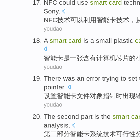
NFC
could
use
smart
card
tech
Sony
.
NFC技术
可以
利用
智能卡
技术
，
youdao
A
smart
card
is
a
small
plastic
c
智能卡
是
一张
含有
计算机
芯片
的
youdao
There
was an
error
trying to
set 
pointer
.
设置
智能卡
文件
对象
指针时
出现
youdao
The second
part
is the
smart
ca
analysis
.
第二
部分
智能卡
系统
技术
可行性