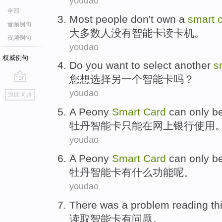
youdao
全部
Most
people
don't
own a
smart
音频例句
大多数
人
没有
智能卡
读卡机
。
视频例句
youdao
权威例句
Do
you
want to
select
another
s
您
想
选择
另一个
智能卡
吗？
go
youdao
返回词典
top
A Peony
Smart
Card
can only
b
牡丹
智能卡
只能
在
网上
银行
使用
youdao
A
Peony
Smart
Card
can only
b
牡丹
智能卡
有
什么功能呢。
youdao
There was a
problem
reading
th
读取
智能卡
有
问题
。