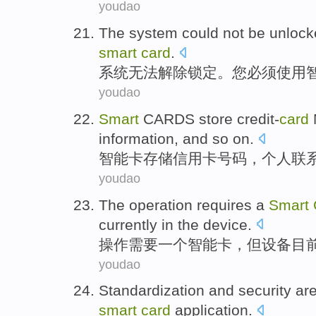
youdao
The system
could not
be unlock
smart
card
.
系统
无法
解除
锁定。
您
必须
使用
youdao
Smart
CARDS
store
credit-
card
information, and
so
on.
智能卡
存储
信用卡
号码
，
个人
联
youdao
The
operation
requires
a
Smart
currently in the
device
.
操作
需要
一个
智能卡
，
但
设备
目
youdao
Standardization
and
security
ar
smart
card
application
.