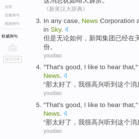
这
消息
犹如晴天霹雳
。
全部
《新英汉大辞典》
音频例句
In any case
,
News
Corporation
视频例句
in
Sky
.
权威例句
但是
无论
如何，
新闻
集团
已经
在
份
。
youdao
go
返回词典
top
"
That
's good
,
I
like to hear
that
,
News
.
“
那
太
好了，
我
很
高兴听到
这个
消
youdao
"
That
's good
,
I
like to hear
that
,
News
.
“
那
太
好了，
我
很
高兴听到
这个
消
youdao