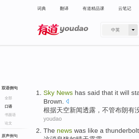
词典
翻译
有道精品课
云笔记
中英
有道 - 网易旗下搜索
双语例句
Sky
News
has said
that it
will
st
全部
Brown
.
口语
根据
天空
新闻
透露
，不管
布朗
有
书面语
youdao
论文
The
news
was like a
thunderbolt
原声例句