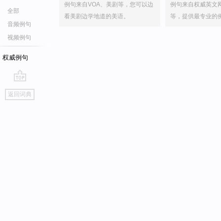
例句来自VOA、美剧等，您可以边
例句来自权威英文
全部
看美剧边学地道的美语。
等，提供最专业的
音频例句
视频例句
权威例句
go
返回词典
top