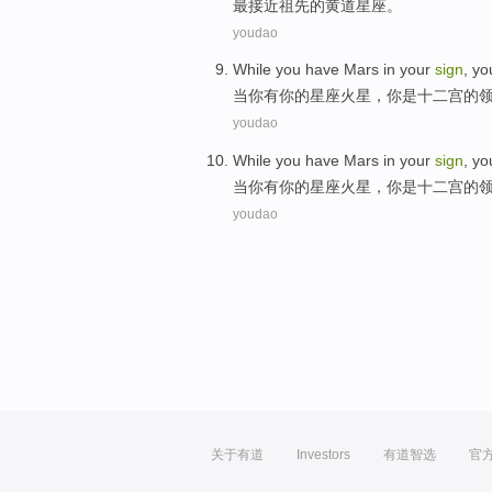
最接近
祖先
的
黄道
星座。
youdao
While
you
have
Mars
in
your
sign
, y
当
你
有
你
的
星座
火星
，你
是
十二
宫的
youdao
While
you
have
Mars
in
your
sign
, y
当
你
有
你
的
星座
火星
，你
是
十二
宫的
youdao
关于有道
Investors
有道智选
官