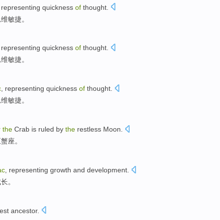
,
representing
quickness
of
thought.
思维敏捷
。
,
representing
quickness
of
thought.
思维敏捷
。
c
,
representing
quickness
of
thought.
思维敏捷
。
r
the
Crab
is
ruled
by
the
restless
Moon
.
巨蟹座
。
ac
,
representing
growth
and development.
成长
。
est
ancestor
.