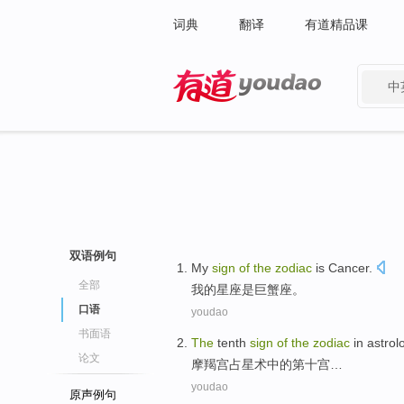
词典
翻译
有道精品课
中
有道 - 网易旗下搜索
双语例句
My
sign
of
the
zodiac
is
Cancer
.
全部
我
的
星座
是
巨蟹座
。
口语
youdao
书面语
The
tenth
sign
of
the
zodiac
in astrol
论文
摩羯宫
占星术
中的
第
十宫…
youdao
原声例句