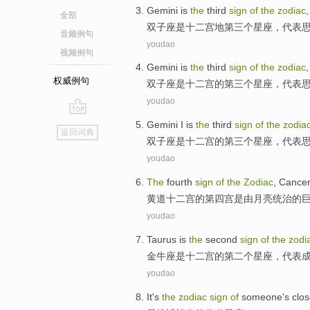
Gemini
is
the
third
sign
of
the
zodiac
全部
双子座
是
十二
宫地
第三
个
星座
，
代表
音频例句
youdao
视频例句
Gemini
is
the
third
sign
of
the
zodiac
权威例句
双子座
是
十二
宫
的
第三
个
星座
，
代表
youdao
go
Gemini I
is
the
third
sign
of
the
zodia
返回词典
top
双子座
是
十二
宫
的
第三
个
星座
，
代表
youdao
The
fourth
sign
of
the
Zodiac
, Cance
黄道
十二
宫
的
第四
宫
是
由
月亮
统治
的
youdao
Taurus
is
the
second
sign
of
the
zodi
金牛座
是
十二
宫
的
第二
个
星座
，
代表
youdao
It's
the
zodiac
sign
of
someone
's
clos