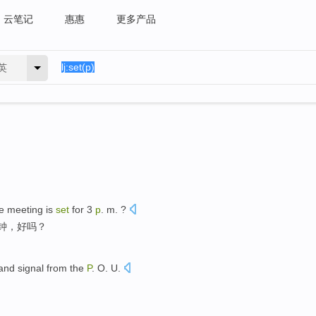
云笔记
惠惠
更多产品
英
he meeting
is
set
for
3
p
. m
. ?
钟
，好吗？
and
signal from the
P
.
O. U.