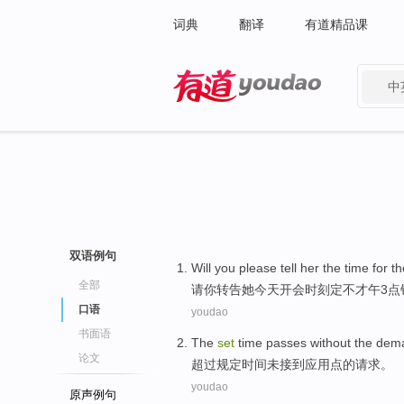
词典
翻译
有道精品课
中
有道 - 网易旗下搜索
双语例句
Will you please
tell
her
the
time
for t
全部
请你
转告
她
今天
开会
时刻
定
不才午
3
点
口语
youdao
书面语
The
set
time
passes
without
the
dem
论文
超过
规定
时间
未
接到
应用点
的
请求
。
youdao
原声例句