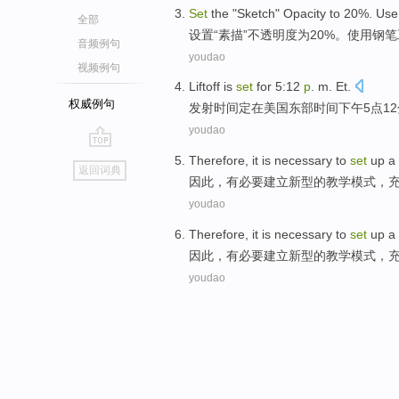
Set
the
"
Sketch
"
Opacity
to
20%.
Use
全部
设置
“
素描
”
不透明度
为
20%。
使用
钢笔
音频例句
youdao
视频例句
Liftoff
is
set
for
5:12
p
.
m. Et.
权威例句
发射
时间
定
在
美国东部时间
下午
5点1
youdao
go
Therefore
,
it is necessary
to
set
up a
返回词典
top
因此
，
有
必要
建立
新型
的
教学
模式，
youdao
Therefore
,
it is necessary
to
set
up a
因此
，
有
必要
建立
新型
的
教学
模式，
youdao