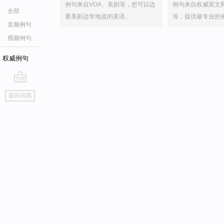
例句来自VOA、美剧等，您可以边
例句来自权威英文
全部
看美剧边学地道的美语。
等，提供最专业的
音频例句
视频例句
权威例句
go
返回词典
top