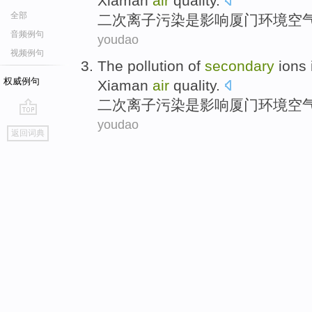
Xiaman
air
quality
.
全部
二次
离子
污染
是
影响
厦门环境
空
音频例句
youdao
视频例句
The
pollution
of
secondary
ions
权威例句
Xiaman
air
quality
.
二次
离子
污染
是
影响
厦门环境
空
youdao
go
返回词典
top