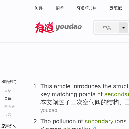
词典
翻译
有道精品课
云笔记
中英
有道 - 网易旗下搜索
双语例句
This article
introduces
the
struc
全部
key
matching
points
of
seconda
口语
本文
阐述
了
二次
空气
阀
的
结构
、
书面语
youdao
论文
The
pollution
of
secondary
ions
原声例句