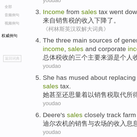
youdao
全部
Income
from
sales
tax went
dow
音频例句
来自
销售税
的
收入
下降了
。
视频例句
《柯林斯英汉双解大词典》
权威例句
The
three
main
sources
of
gene
income
,
sales
and
corporate
in
go
总体
税收
的
三个
主要
来源
是个
人
返回词典
top
youdao
She
has mused
about
replacing
sales
tax
.
她
甚至
还
思量着
以
销售税
取代
所
youdao
Deere's
sales
closely track
farm
迪尔
农机的
销售
与
农场
的
收入
息
youdao