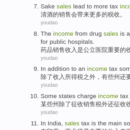
Sake
sales
lead to
more
tax
inc
清酒
的
销售
会
带来
更多
的
税收
。
youdao
The
income
from
drug
sales
is
a
for
public
hospitals
.
药品
销售
收入
是
公立
医院
重要
的
youdao
In addition to
an
income
tax
so
除了
收入
所得税
之外，
有些
州
还
youdao
Some
states
charge
income
tax
某些
州
除了
征收销售税外还征收
youdao
In
India
,
sales
tax
is
the
main
so