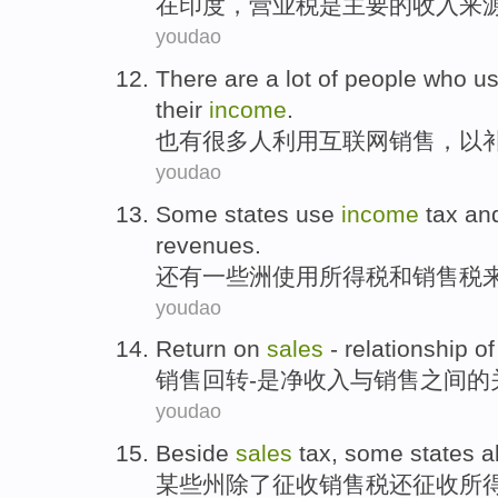
在
印度
，
营业税
是
主要
的
收入
来
youdao
There are
a lot of
people who
u
their
income
.
也
有
很多
人
利用
互联网
销售
，
以
youdao
Some
states
use
income
tax
an
revenues
.
还有一些
洲
使用
所得税
和
销售税
youdao
Return on
sales
-
relationship
of
销售
回转
-
是
净收入
与销售之间
的
youdao
Beside
sales
tax
,
some
states
a
某些
州
除了
征收销售税
还
征收
所