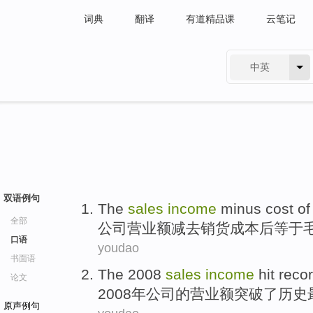
词典
翻译
有道精品课
云笔记
中英
有道 - 网易旗下搜索
双语例句
The
sales
income
minus
cost
of
全部
公司
营业额
减去
销货
成本
后等于
口语
youdao
书面语
The 2008
sales
income
hit
reco
论文
2008年
公司
的
营业额
突破了
历史
原声例句