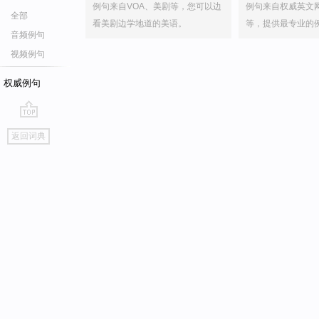
例句来自VOA、美剧等，您可以边
例句来自权威英文
全部
看美剧边学地道的美语。
等，提供最专业的
音频例句
视频例句
权威例句
go
返回词典
top