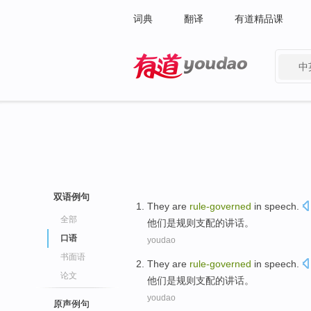
词典
翻译
有道精品课
中
有道 - 网易旗下搜索
双语例句
They
are
rule-
governed
in
speech
.
全部
他们
是
规则支配
的
讲话
。
口语
youdao
书面语
They
are
rule-
governed
in
speech
.
论文
他们
是
规则支配
的
讲话
。
youdao
原声例句