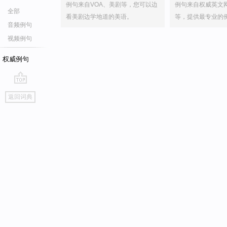
例句来自VOA、美剧等，您可以边
例句来自权威英文
全部
看美剧边学地道的美语。
等，提供最专业的
音频例句
视频例句
权威例句
go
返回词典
top