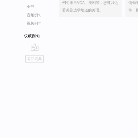
例句来自VOA、美剧等，您可以边
例句
全部
看美剧边学地道的美语。
等，
音频例句
视频例句
权威例句
go
返回词典
top