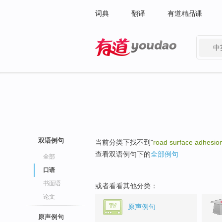
词典
翻译
有道精品课
中
有道 - 网易旗下搜索
双语例句
当前分类下找不到"
road surface adhesion
查看双语例句下的
全部例句
全部
口语
书面语
或者看看其他分类：
论文
原声例句
原声例句