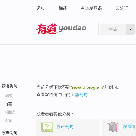
词典
翻译
有道精品课
云笔记
中英
有道 - 网易旗下搜索
双语例句
当前分类下找不到"
reward program
"的例句。
查看双语例句下的
全部例句
全部
口语
书面语
或者看看其他分类：
论文
原声例句
权威例
原声例句