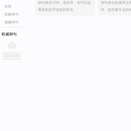
例句来自VOA、美剧等，您可以边
例句来自权威英文
全部
看美剧边学地道的美语。
等，提供最专业的
音频例句
视频例句
权威例句
go
返回词典
top