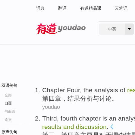
词典
翻译
有道精品课
云笔记
中英
有道 - 网易旗下搜索
双语例句
Chapter
Four, the
analysis
of
re
全部
第四
章
，
结果
分析
与
讨论。
口语
youdao
书面语
Third
,
fourth
chapter
is
an
analy
论文
results
and
discussion
.
原声例句