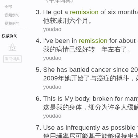
《牛津词典》
全部
He
got a
remission
of
six
month
音频例句
他
获
减刑
六
个月。
视频例句
youdao
权威例句
I
've
been in
remission
for
about
我
的
病情
已经
好转
一
年
左右
了。
go
youdao
返回词典
top
She
has
battled
cancer
since 2
2009年
她
开始
了
与
癌症
的
搏斗
，
youdao
This
is
My
body
,
broken
for
man
这
是
我
的
身体
，
细分
为
许多人
缓
youdao
Use
as infrequently as possible
使用
频率
尽可能
基于能够
保持
患