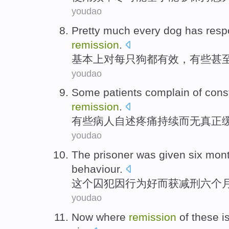
youdao
Pretty much
every
dog
has
res
remission
.
基本上
对
每
只狗
都
有效
，
有些
甚
youdao
Some
patients
complain
of
cons
remission
.
有些
病人
自述
疼痛
持续
而无
真正
youdao
The
prisoner
was given
six
mon
behaviour
.
这个
囚犯因
行为
好
而获减刑
六
个
youdao
Now where
remission
of
these
i