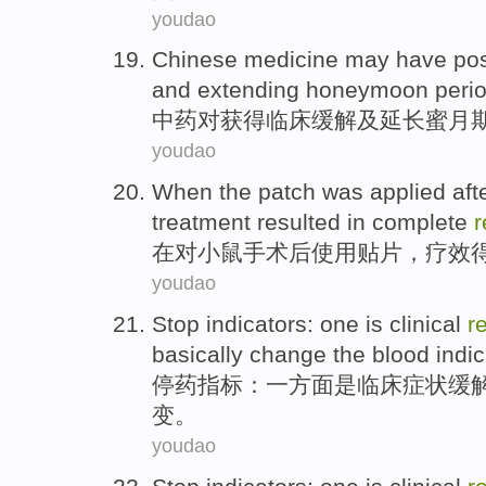
youdao
Chinese medicine
may have
pos
and
extending
honeymoon
peri
中药
对
获得临床缓解
及
延长
蜜月
youdao
When
the patch
was
applied
aft
treatment
resulted in complete
r
在
对
小鼠
手术
后
使用贴片
，
疗效
youdao
Stop
indicators
:
one
is
clinical
r
basically
change
the blood
indic
停
药
指标
：
一方面
是
临床
症状缓
变
。
youdao