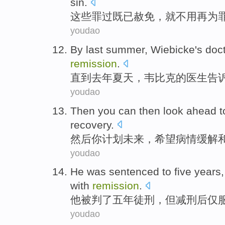
sin
.
这些
罪过
既
已赦免，
就
不用
再
为
youdao
By
last
summer
,
Wiebicke's
doc
remission
.
直到
去年
夏天
，韦
比克
的
医生
告
youdao
Then
you
can then
look ahead
t
recovery
.
然后
你
计划
未来
，
希望
病情
缓解
youdao
He
was sentenced
to
five
years
with
remission
.
他
被
判了
五
年
徒刑，
但
减刑后
仅
youdao