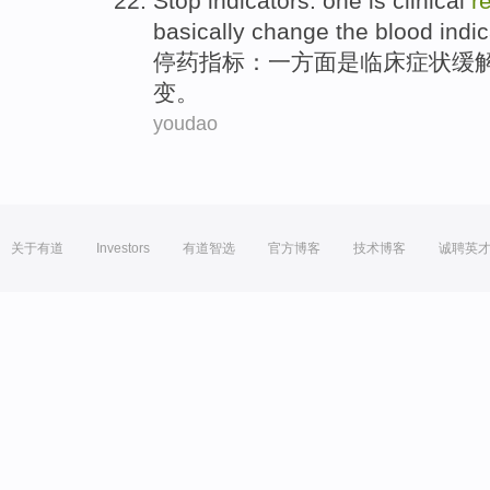
Stop
indicators
:
one
is
clinical
r
basically
change
the blood
indic
停
药
指标
：
一方面
是
临床
症状缓
变
。
youdao
关于有道
Investors
有道智选
官方博客
技术博客
诚聘英