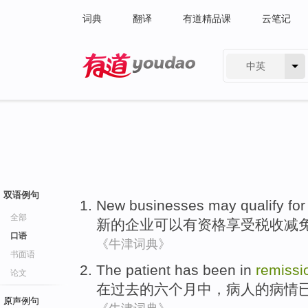
词典
翻译
有道精品课
云笔记
中英
有道 - 网易旗下搜索
双语例句
New
businesses
may
qualify for
全部
新的
企业
可以
有
资格
享受
税收
减
口语
《牛津词典》
书面语
The
patient
has
been
in
remissi
论文
在
过去
的
六
个月中，
病人
的病情
原声例句