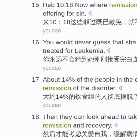
Heb 10:18 Now where
remissio
offering
for
sin
.
来10：18
这些
罪过既已
赦免
，
就
youdao
You
would never
guess that
she
treated
for
Leukemia
.
你
永远
不会
猜到
她
刚刚接受
完
白
youdao
About
14%
of
the
people
in the
remission
of
the
disorder
.
大约
14%
的
饮食
组
的
人
彻底
摆脱
youdao
Then
they can
look
ahead to tak
remission
and
recovery
.
然后
才能
考虑
关爱
自我
，
缓解
病