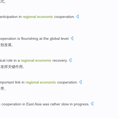
模式
。
articipation in
regional
economic
cooperation
.
ooperation
is
flourishing
at
the global
level.
蓬勃发展
。
ical
role
in
a
regional
economic
recovery
.
够
发挥
关键
作用
。
mportant
link
in
regional
economic
cooperation
.
纽带
。
c
cooperation
in
East
Asia was
rather slow
in progress
.