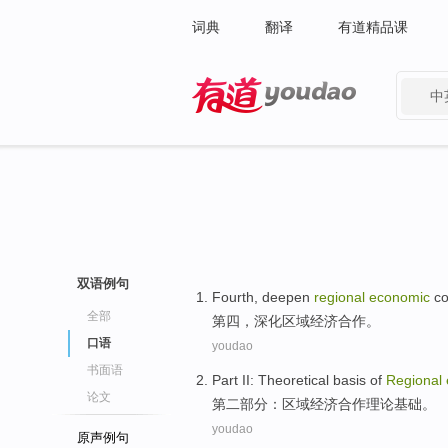
词典
翻译
有道精品课
中
有道 - 网易旗下搜索
双语例句
Fourth
,
deepen
regional
economic
co
全部
第四
，
深化
区域
经济
合作
。
口语
youdao
书面语
Part II
:
Theoretical
basis
of
Regional
论文
第二
部分：
区域
经济
合作
理论
基础
。
youdao
原声例句