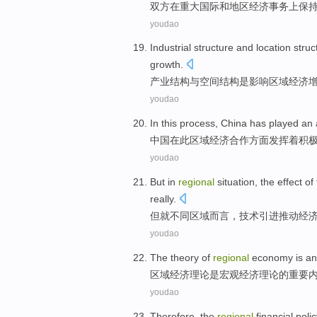
双方
在
重大
国际
和
地区
经济
事务上
保
youdao
Industrial
structure
and
location
struc
growth
.
产业
结构
与
空间
结构
是
影响
区域
经济
youdao
In
this
process,
China
has
played
an
中国
在
此
区域
经济
合作
方面
发挥着
积
youdao
But
in
regional
situation
, the
effect
of
really
.
但
就
不同
区域
而言
，
技术
引进
推动
经
youdao
The
theory
of
regional
economy
is
an
区域
经济
理论
是
宏观
经济理论
的
重要
youdao
Therefore
,
the
regional
financial
polic