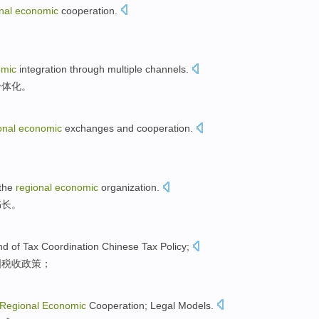
nal
economic
cooperation
.
omic
integration through multiple channels
.
一体化。
onal
economic
exchanges
and
cooperation
.
the
regional
economic
organization
.
书长
。
nd
of
Tax
Coordination
Chinese
Tax
Policy
;
国
税收
政策
；
Regional
Economic
Cooperation;
Legal
Models
.