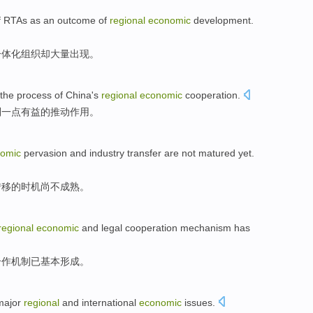
f
RTAs
as
an
outcome
of
regional
economic
development.
一体化组织却大量出现
。
the
process
of
China
's
regional
economic
cooperation
.
到一点
有益
的
推动作用。
omic
pervasion
and
industry
transfer
are
not
matured
yet
.
转移
的时机
尚
不
成熟
。
regional
economic
and
legal
cooperation
mechanism
has
合作
机制
已
基本
形成
。
major
regional
and
international
economic
issues
.