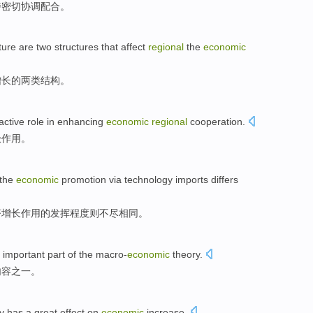
持密切
协调配合
。
ture
are
two
structures
that
affect
regional
the
economic
增长
的
两类
结构
。
active
role
in enhancing
economic
regional
cooperation
.
极
作用
。
the
economic
promotion via
technology
imports
differs
济
增长
作用
的
发挥程度则不尽相同。
 important
part
of
the
macro-
economic
theory.
内容
之一。
y
has
a great
effect
on
economic
increase
.