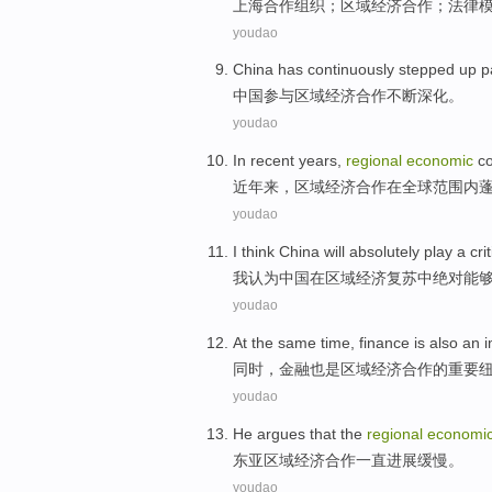
上海
合作
组织
；
区域
经济
合作；
法律
youdao
China
has continuously
stepped up
p
中国
参与
区域
经济
合作
不断
深化
。
youdao
In recent years
,
regional
economic
c
近年
来，
区域
经济
合作
在
全球
范围内
youdao
I
think
China
will absolutely
play a
crit
我
认为
中国
在
区域
经济复苏
中
绝对
能
youdao
At the same time
,
finance
is also
an i
同时
，
金融
也是
区域
经济
合作
的
重要
youdao
He argues that the
regional
economi
东亚
区域
经济
合作
一直
进展
缓慢
。
youdao