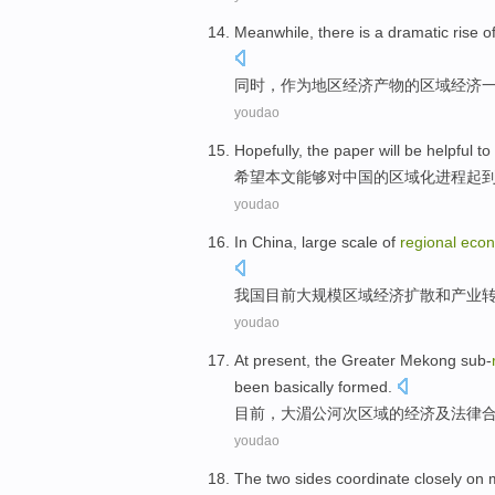
Meanwhile
, there is a dramatic rise o
同时
，
作为
地区
经济
产物
的
区域经济
youdao
Hopefully
,
the paper
will be
helpful
to
希望
本文
能够
对
中国
的
区域化
进程
起
youdao
In China
,
large scale
of
regional
econ
我国
目前
大规模
区域
经济
扩散
和
产业
youdao
At present
, the
Greater
Mekong
sub-
been
basically
formed
.
目前
，
大
湄公河
次区域
的
经济
及
法律
youdao
The two sides
coordinate
closely
on