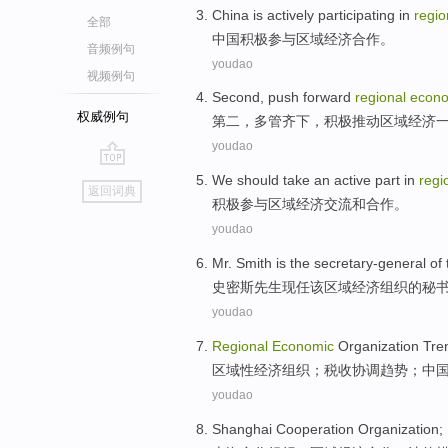
China
is
actively
participating in
regio
全部
中国
积极
参与
区域
经济
合作
。
音频例句
youdao
视频例句
Second
,
push forward
regional
econ
权威例句
第二
，
多
管齐下，积极
推动
区域
经济
youdao
go
We should take an active
part in
regi
返回词典
top
积极
参与
区域
经济
交流
和
合作
。
youdao
Mr. Smith
is the
secretary-general
of
史密斯
先生现任
该
区域
经济
组织
的
秘
youdao
Regional
Economic
Organization
Tre
区域性
经济
组织
；
税收
协调
趋势
；
中
youdao
Shanghai
Cooperation
Organization
;