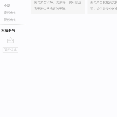
例句来自VOA、美剧等，您可以边
例句来自权威英文
全部
看美剧边学地道的美语。
等，提供最专业的
音频例句
视频例句
权威例句
go
返回词典
top