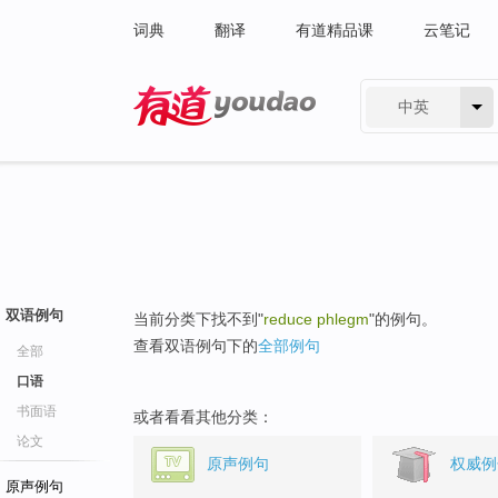
词典
翻译
有道精品课
云笔记
中英
有道 - 网易旗下搜索
双语例句
当前分类下找不到"
reduce phlegm
"的例句。
查看双语例句下的
全部例句
全部
口语
书面语
或者看看其他分类：
论文
原声例句
权威例
原声例句