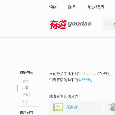
词典
翻译
有道精品课
中
有道 - 网易旗下搜索
双语例句
当前分类下找不到"
red sea salt
"的例句。
查看双语例句下的
全部例句
全部
口语
书面语
或者看看其他分类：
论文
原声例句
原声例句