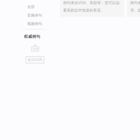
例句来自VOA、美剧等，您可以边
例句
全部
看美剧边学地道的美语。
等，
音频例句
视频例句
权威例句
go
返回词典
top