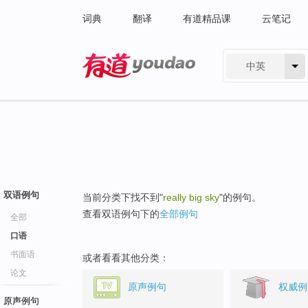
词典
翻译
有道精品课
云笔记
中英
有道 - 网易旗下搜索
双语例句
当前分类下找不到"
really big sky
"的例句。
查看双语例句下的
全部例句
全部
口语
书面语
或者看看其他分类：
论文
原声例句
权威例
原声例句