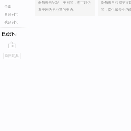
例句来自VOA、美剧等，您可以边
例句来自权威英文
全部
看美剧边学地道的美语。
等，提供最专业的
音频例句
视频例句
权威例句
go
返回词典
top