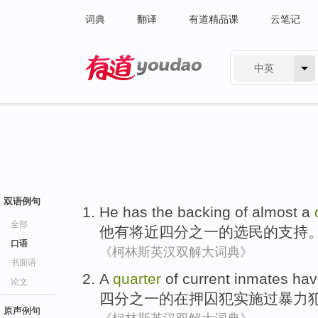
词典
翻译
有道精品课
云笔记
中英
有道 - 网易旗下搜索
双语例句
He
has
the
backing
of
almost
a
全部
他
有
将近
四分之一
的
选民
的
支持
口语
《柯林斯英汉双解大词典》
书面语
A
quarter
of
current inmates
hav
论文
四分之一
的
在押
囚犯实施
过
暴力
原声例句