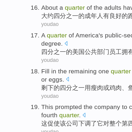
About
a
quarter
of
the
adults
ha
大约
四分之一
的
成年人
有
良好
的
youdao
A
quarter
of
America's
public-se
degree
.
四分之一
的
美国
公共部门
员工
拥
youdao
Fill in
the
remaining
one
quarter
or
eggs
.
剩下
的
四分之一
用
瘦肉
或
鸡肉
、
youdao
This
prompted
the
company
to
c
fourth
quarter
.
这
促使
该
公司
下调了
它
对
整个
第
youdao