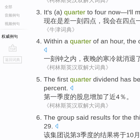
《柯林斯英汉双解大词典》
全部
It
's
(a)
quarter
to
four
now
—
I'll
m
音频例句
现在
是
差
一刻
四点
，
我会
在
四点
视频例句
《牛津词典》
权威例句
Within a
quarter
of an hour, the
go
一刻钟
之内，
夜晚
的
寒冷
就
消退
返回词典
top
《柯林斯英汉双解大词典》
The first
quarter
dividend has b
percent.
第
一季度
的
股息
增加
了近4％。
《柯林斯英汉双解大词典》
The
group
said
results
for
the
th
29
.
该
集团
说
第3
季度
的
结果
将于
10