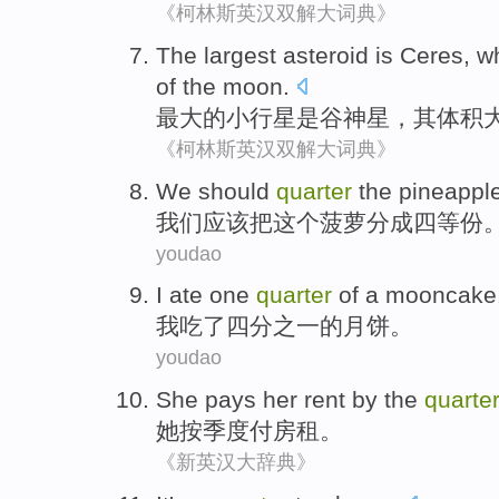
《柯林斯英汉双解大词典》
The
largest
asteroid
is
Ceres
,
w
of
the moon
.
最大
的
小行星
是
谷神星
，
其
体积
《柯林斯英汉双解大词典》
We
should
quarter
the pineappl
我们
应该
把
这个
菠萝分成
四等份
youdao
I
ate
one
quarter
of a
mooncake
我
吃了
四分之一
的
月饼
。
youdao
She
pays
her
rent
by
the
quarter
她
按
季度
付
房租
。
《新英汉大辞典》