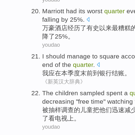
Marriott
had its
worst
quarter
ev
falling by
25%.
万豪酒店
经历了
有史以来最糟糕
降了25%。
youdao
I
should
manage
to
square acco
end of the
quarter
.
我
应
在
本
季度
末
前
到
银行
结账。
《新英汉大辞典》
The
children
sampled
spent
a
q
decreasing
"
free
time
"
watching
被
抽样
调查的
儿童
把
他们
迅速
减
了
看
电视上
。
youdao