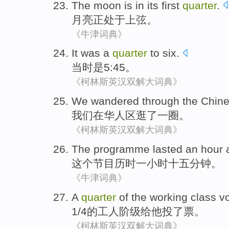
The moon
is
in its
first
quarter
.
月亮
正
处于
上弦
。
《牛津词典》
It was
a
quarter
to six.
当时
是5:45。
《柯林斯英汉双解大词典》
We
wandered
through the Chin
我们
在华人区逛了
一圈。
《柯林斯英汉双解大词典》
The
programme
lasted
an
hour
这个
节目
历时
一
小时
十五
分钟
。
《牛津词典》
A
quarter
of the
working
class
v
1/4
的
工人
阶级
给他
投了票
。
《柯林斯英汉双解大词典》