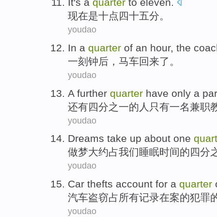
It
's
a
quarter
to eleven
.
现在
是
十点
四十五
分。
youdao
In a
quarter
of an hour,
the coa
一刻钟
后，
马车
回来了
。
youdao
A further
quarter
have only
a
par
还有
四分之一的人
只有
一
名兼职
youdao
Dreams
take up
about
one
quar
做梦
大约
占
我们
睡眠
时间
的
四分
youdao
Car
thefts
account for
a
quarter
汽车
盗窃
占
所有
记录在案
的
犯罪
youdao