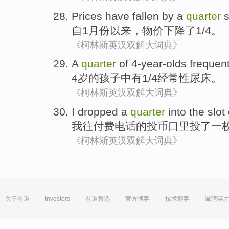
Prices
have
fallen by
a
quarter
自
1月份
以来，
物价
下降
了1/4。
《柯林斯英汉双解大词典》
A
quarter
of
4-year-olds frequent
4岁
的
孩子中有1/4
经常性
尿床
。
《柯林斯英汉双解大词典》
I
dropped
a
quarter
into
the
slot
我
往
付费
电话
的
投币口里投
了一
《柯林斯英汉双解大词典》
关于有道
Investors
有道智选
官方博客
技术博客
诚聘英