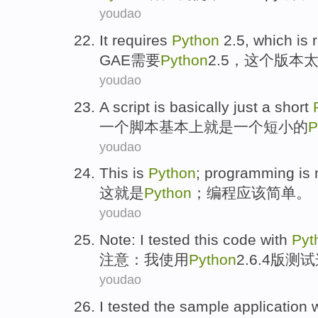
youdao
It
requires
Python
2.5,
which
is
GAE
需要
Python
2.5
，
这个
版本
youdao
A
script
is basically
just
a
short
一
个
脚本
基本上
就是
一个
短小
的
P
youdao
This
is
Python
;
programming
is
这
就是
Python
；
编程
应该
简单
。
youdao
Note
:
I
tested
this
code
with
Pyt
注意
：
我
使用
Python
2.6.4
版
测试
youdao
I
tested
the
sample
application
w