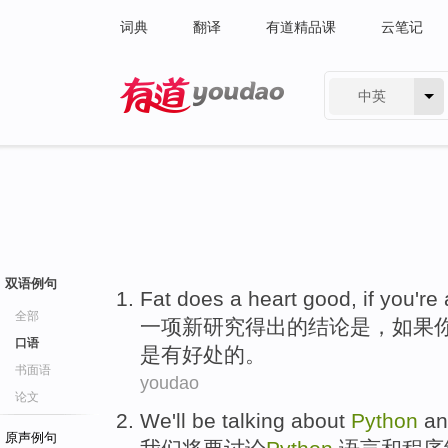
词典
翻译
有道精品课
云笔记
中英
有道 - 网易旗下搜索
双语例句
Fat
does
a
heart
good
,
if
you
're
全部
一
项
新
研究
得出的结论
是
，
如果
口语
是有
好处
的。
书面语
youdao
论文
We
'll be
talking about
Python
an
原声例句