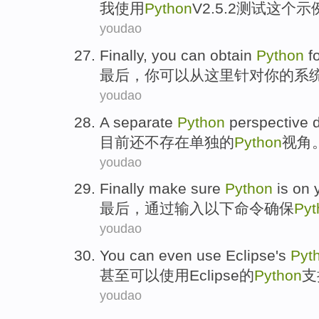
我
使用
Python
V2.5.2
测试
这个
示
youdao
Finally
,
you
can
obtain
Python
f
最后
，
你
可以
从这里
针对
你
的
系
youdao
A
separate
Python
perspective
目前
还
不
存在
单独
的
Python
视角
youdao
Finally
make sure
Python
is on
最后
，
通过
输入以下命令
确保
Pyt
youdao
You can
even
use
Eclipse
's
Pyt
甚至
可以
使用
Eclipse
的
Python
支
youdao