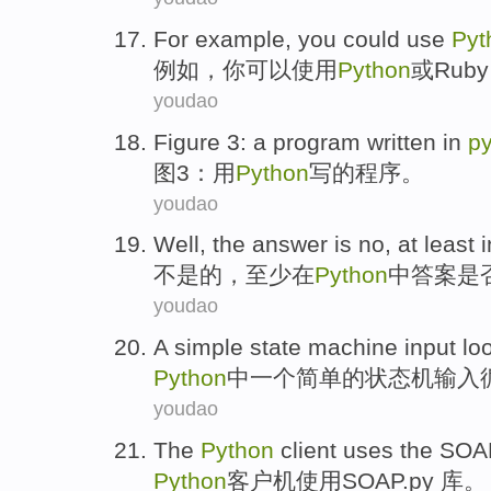
For example
,
you
could
use
Pyt
例如
，
你
可以
使用
Python
或
Ruby
youdao
Figure
3
: a
program
written
in
p
图
3
：
用
Python
写
的
程序
。
youdao
Well,
the
answer
is
no
,
at least
i
不是
的
，
至少
在
Python
中
答案
是
youdao
A
simple
state
machine
input
lo
Python
中
一个
简单
的
状态
机
输入
youdao
The
Python
client
uses
the SOA
Python
客户机
使用
SOAP
.py 库。