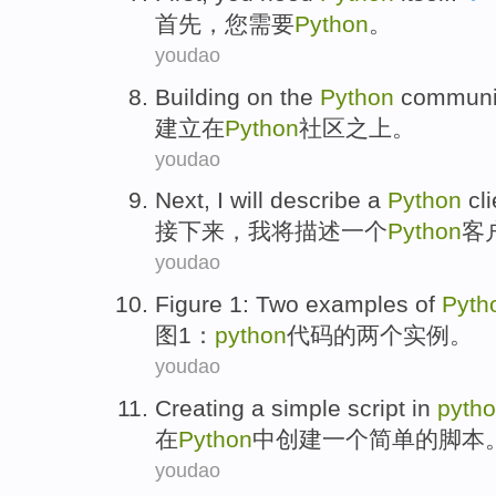
首先
，
您
需要
Python
。
youdao
Building
on
the
Python
communi
建立
在
Python
社区
之上。
youdao
Next
,
I
will
describe
a
Python
cl
接下来
，
我
将
描述
一个
Python
客
youdao
Figure
1
:
Two
examples
of
Pyth
图
1
：
python
代码
的
两个
实例
。
youdao
Creating
a
simple
script
in
pyth
在
Python
中
创建
一个
简单
的
脚本
youdao