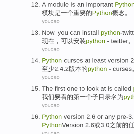
A
module
is
an
important
Pytho
模块
是
一个
重要
的
Python
概念
。
youdao
Now
,
you can
install
python
-twit
现在
，
可以
安装
python
- twitter
youdao
Python
-curses
at least
version
2
至少
2.4.2
版本
的
python
- curse
youdao
The
first one
to
look at
is
called
我们
要
看
的
第一
个子目录
名为
pyt
youdao
Python
version
2.6
or
any
pre-3
Python
Version
2.6
或
3.0之前的
youdao