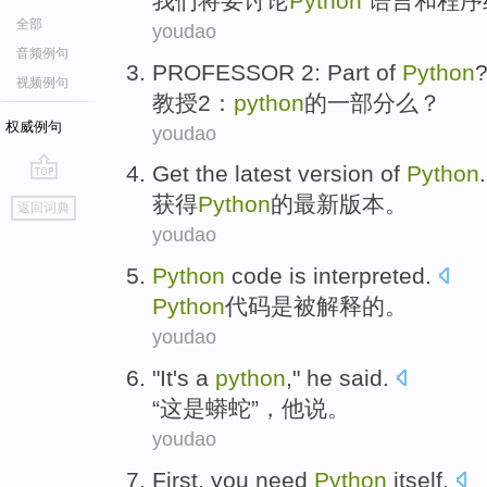
我们
将要
讨论
Python
语言
和
程序
全部
youdao
音频例句
PROFESSOR
2
:
Part
of
Python
视频例句
教授
2
：
python
的
一部分
么？
权威例句
youdao
Get
the latest
version
of
Python
.
go
获得
Python
的
最新
版本
。
返回词典
top
youdao
Python
code
is
interpreted
.
Python
代码
是
被解释
的。
youdao
"
It
's
a
python
,"
he
said
.
“
这
是
蟒蛇
”，
他
说
。
youdao
First
,
you
need
Python
itself
.