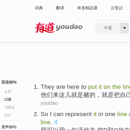
词典
翻译
有道精品课
云笔记
中英
有道 - 网易旗下搜索
双语例句
They
are
here
to
put
it
on
the
li
全部
他们
来
这儿
就是
赌
的
，就是
把
自
口语
youdao
书面语
So I
can
represent
it
in one
line
论文
line
.
原声例句