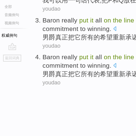
我
可以
用
一句话代表
,
把
P
和
Q
放
全部
youdao
音频例句
Baron
really
put
it
all
on
the
line
视频例句
commitment to
winning
.
权威例句
男爵
真正
把
它
所有
的
希望
重新
承
youdao
go
Baron
really
put
it
all
on
the
line
返回词典
top
commitment to
winning
.
男爵
真正
把
它
所有
的
希望
重新
承
youdao