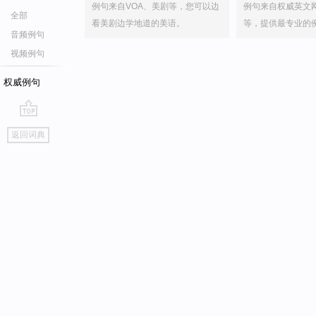
例句来自VOA、美剧等，您可以边
例句来自权威英文
全部
看美剧边学地道的美语。
等，提供最专业的
音频例句
视频例句
权威例句
go
返回词典
top