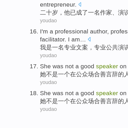
entrepreneur
.
二十
岁
，
他
已成了
一
名作家
、
演
youdao
I
'm
a
professional
author
, profe
facilitator
. I am…
我
是
一名
专业
文案
，专业
公共
演
youdao
She
was not
a
good
speaker
on
她
不是
一个
在
公众场合
善言辞
的
youdao
She
was not
a
good
speaker
on
她
不是
一个
在
公众场合
善言辞
的
youdao