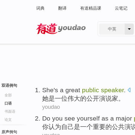
词典
翻译
有道精品课
云笔记
中英
有道 - 网易旗下搜索
双语例句
She
's
a
great
public
speaker
.
全部
她
是
一位
伟大的
公开
演说家
。
口语
youdao
书面语
Do you
see
yourself
as
a
major
论文
你
认为
自己
是
一个
重要
的
公共
演
原声例句