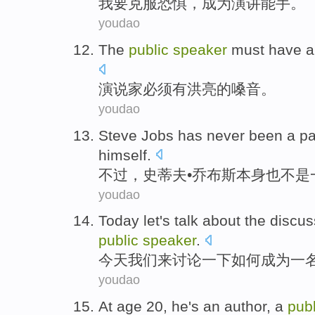
我
要
克服
恐惧
，
成为
演讲
能手
。
youdao
The
public
speaker
must
have a
演说家
必须
有
洪亮
的嗓音
。
youdao
Steve
Jobs
has
never been
a
pa
himself
.
不过，
史蒂夫
•
乔布斯本身
也
不是
youdao
Today
let
's talk about the
discus
public
speaker
.
今天
我们
来
讨论一下
如何
成为
一
youdao
At age
20
,
he
's
an
author
, a
pub