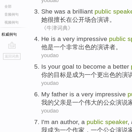
youdao
全部
She
was a
brilliant
public
speak
音频例句
她
很
擅长在
公开场合
演讲
。
视频例句
《牛津词典》
权威例句
He
is
a
very
impressive
public
s
他
是
一个
非常
出色
的
演讲者
。
go
youdao
返回词典
top
Is
your
goal
to become
a
better
你
的
目标
是
成为
一个
更出色
的
演
youdao
My
father
is
a
very
impressive
p
我
的
父亲
是
一
个
伟大
的
公众
演说
youdao
I'm
an
author
,
a
public
speaker
,
我
成为
一
个
作家
，
一
个
公众
演说