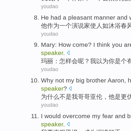
youdao
He
had
a
pleasant manner and
他
作为
一个
演说家
使
人如沐浴春
youdao
Mary
:
How
come
?
I
think
you
ar
speaker
.
玛丽
：
怎样
会
呢？
我
以为
你
是个
youdao
Why
not
my
big brother
Aaron
,
speaker
?
为什么
不是
我
哥哥
亚伦
，
他
是
更
youdao
I
would
overcome
my
fear
and
b
speaker
.