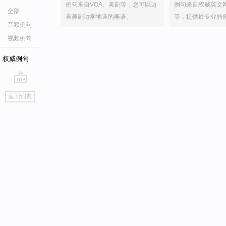
例句来自VOA、美剧等，您可以边
例句来自权威英文
全部
看美剧边学地道的美语。
等，提供最专业的
音频例句
视频例句
权威例句
go
返回词典
top