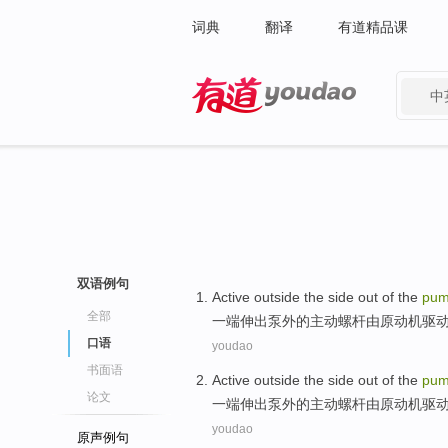
词典
翻译
有道精品课
中
有道 - 网易旗下搜索
双语例句
Active
outside
the
side
out
of the
pu
全部
一端
伸出
泵
外
的
主动
螺杆
由
原动机
驱
口语
youdao
书面语
Active
outside
the
side
out
of the
pu
论文
一端
伸出
泵
外
的
主动
螺杆
由
原动机
驱
youdao
原声例句