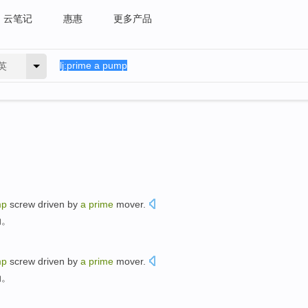
云笔记
惠惠
更多产品
英
mp
screw
driven
by
a
prime
mover
.
动
。
mp
screw
driven
by
a
prime
mover
.
动
。