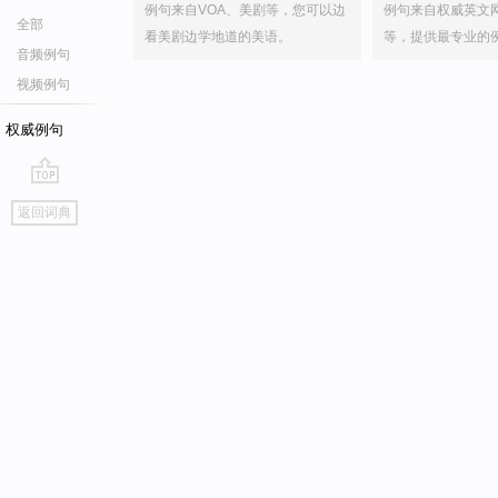
例句来自VOA、美剧等，您可以边
例句来自权威英文
全部
看美剧边学地道的美语。
等，提供最专业的
音频例句
视频例句
权威例句
go
返回词典
top