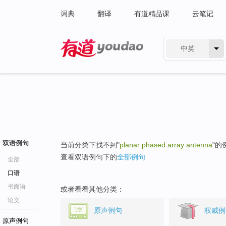
词典
翻译
有道精品课
云笔记
中英
有道 - 网易旗下搜索
双语例句
当前分类下找不到"
planar phased array antenna
"的
查看双语例句下的
全部例句
全部
口语
书面语
或者看看其他分类：
论文
原声例句
权威例
原声例句