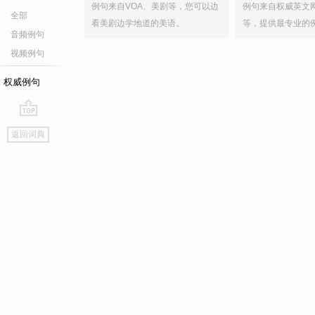
例句来自VOA、美剧等，您可以边
例句来自权威英文
全部
看美剧边学地道的美语。
等，提供最专业的
音频例句
视频例句
权威例句
go
返回词典
top