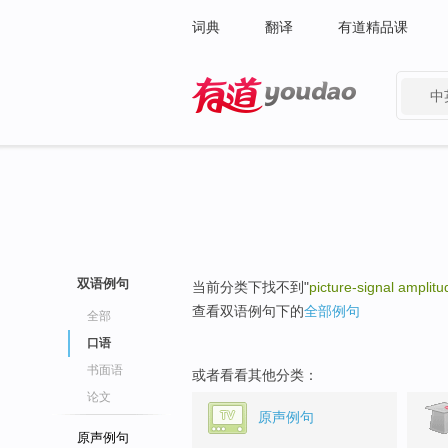
词典
翻译
有道精品课
中
有道 - 网易旗下搜索
双语例句
当前分类下找不到"
picture-signal amplitu
查看双语例句下的
全部例句
全部
口语
书面语
或者看看其他分类：
论文
原声例句
原声例句