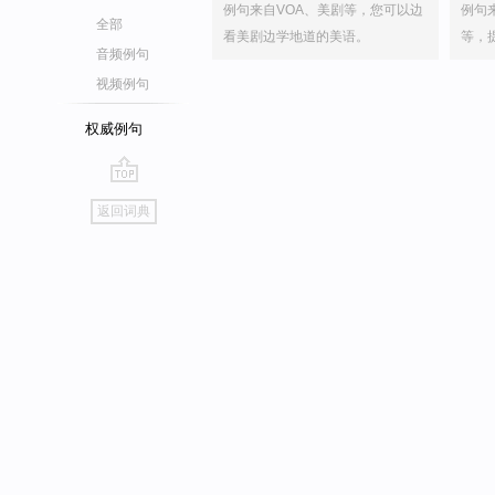
例句来自VOA、美剧等，您可以边
例句
全部
看美剧边学地道的美语。
等，
音频例句
视频例句
权威例句
go
返回词典
top