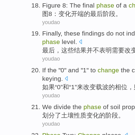
Figure
8
:
The final
phase
of a
c
图
8
：
变化
开端
的
最后
阶段
。
youdao
Finally
,
these
findings
do not
ind
phase
level
.
最后
，
这些
结果
并不
表明
需要
改
youdao
If
the "
0
"
and
"
1
"
to
change
the c
keying
.
如果
“
0
”
和
“
1
”
来
改变
载波
的
相位
，
youdao
We divide
the
phase
of
soil
prop
划分
了
土壤
性质
变化
的
阶段
。
youdao