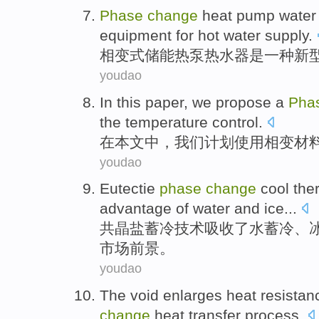
Phase
change
heat
pump
water
equipment
for
hot water
supply
.
相变式储能
热泵
热水器
是
一种
新
youdao
In
this paper
,
we
propose
a
Pha
the
temperature
control
.
在
本文
中，
我们
计划
使用
相变
材
youdao
Eutectie
phase
change
cool
the
advantage
of
water
and
ice
...
共晶盐
蓄
冷
技术吸收了
水
蓄
冷、
市场前景。
youdao
The void
enlarges
heat
resistan
change
heat
transfer process.