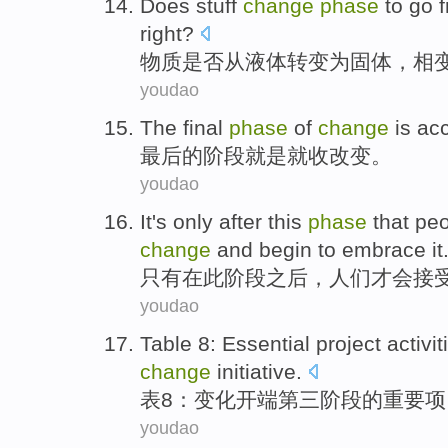
Does
stuff
change
phase
to go
right?
物质
是否
从
液体
转变
为
固体
，
相
youdao
The final
phase
of
change
is
ac
最后
的
阶段
就是就
收
改变
。
youdao
It's only
after
this
phase
that
peo
change
and
begin to
embrace
it
只有
在
此
阶段
之后，
人们
才会
接
youdao
Table
8
:
Essential
project
activit
change
initiative
.
表
8
：
变化
开端
第三
阶段
的
重要
项
youdao