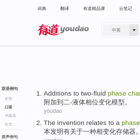
词典
翻译
有道精品课
云笔记
中英
有道 - 网易旗下搜索
双语例句
Additions
to
two-fluid
phase
cha
全部
附加
到
二-液体
相位
变化
模型
。
口语
youdao
书面语
The invention
relates to
a
phase
论文
本
发明有
关于
一种
相
变化
存储器
原声例句