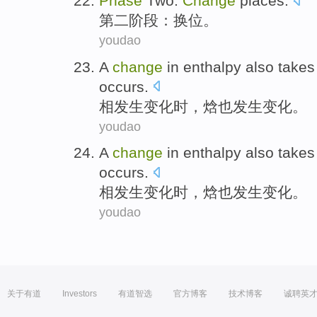
Phase
Two:
Change
places
.
第二
阶段
：换位。
youdao
A
change
in
enthalpy
also
take
occurs
.
相
发生
变化
时，
焓
也
发生
变化。
youdao
A
change
in
enthalpy
also
take
occurs
.
相
发生
变化
时，
焓
也
发生
变化。
youdao
关于有道
Investors
有道智选
官方博客
技术博客
诚聘英