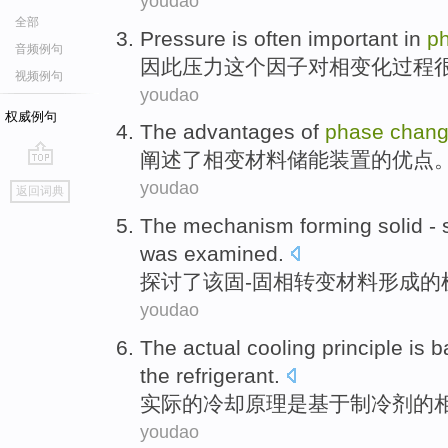
youdao
全部
Pressure
is often
important
in
p
音频例句
因此压力
这个因子
对
相
变化
过程
视频例句
youdao
权威例句
The
advantages
of
phase
chan
阐述
了
相变
材料
储能装置
的
优点
go
youdao
返回词典
top
The
mechanism
forming
solid
-
s
was
examined
.
探讨
了
该
固
-
固
相
转变
材料
形成
的
youdao
The actual
cooling
principle
is
b
the
refrigerant
.
实际
的
冷却
原理
是
基于
制冷剂
的
youdao