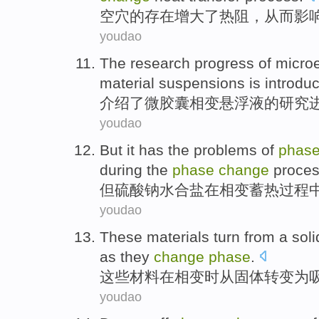
空穴
的
存在增大了
热
阻
，
从而
影
youdao
The
research
progress
of micro
material suspensions is
introdu
介绍了
微
胶囊
相变
悬浮液
的
研究
youdao
But
it has the
problems
of
phas
during
the
phase
change
proce
但
硫酸钠水合盐
在相变
蓄热
过程
youdao
These
materials
turn
from
a soli
as they
change
phase
.
这些
材料
在
相变时
从
固体
转变
为
youdao