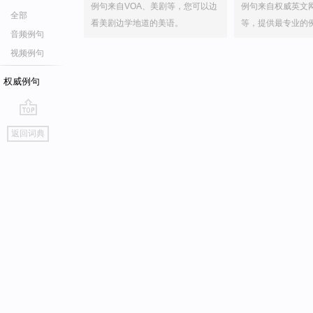
例句来自VOA、美剧等，您可以边
例句来自权威英文
全部
看美剧边学地道的美语。
等，提供最专业的
音频例句
视频例句
权威例句
go
返回词典
top