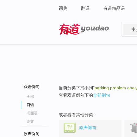
词典
翻译
有道精品课
中
有道 - 网易旗下搜索
双语例句
当前分类下找不到"
parking problem analy
查看双语例句下的
全部例句
全部
口语
书面语
或者看看其他分类：
论文
原声例句
原声例句