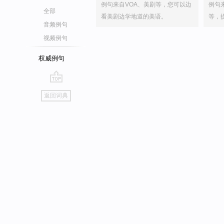
例句来自VOA、美剧等，您可以边
例句
全部
看美剧边学地道的美语。
等，
音频例句
视频例句
权威例句
go
返回词典
top