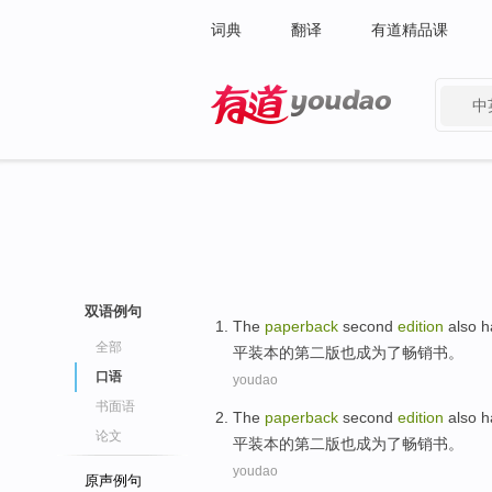
词典
翻译
有道精品课
中
有道 - 网易旗下搜索
双语例句
The
paperback
second
edition
also h
全部
平装本
的
第二
版
也
成为
了
畅销书
。
口语
youdao
书面语
The
paperback
second
edition
also h
论文
平装本
的
第二
版
也
成为
了
畅销书
。
youdao
原声例句