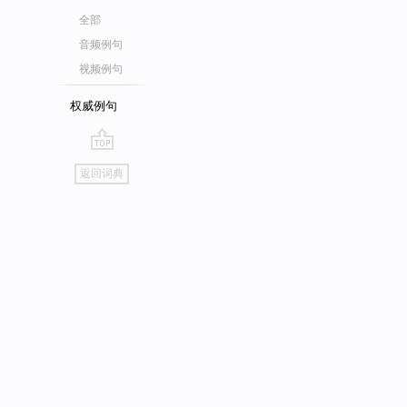
全部
音频例句
视频例句
权威例句
go
返回词典
top