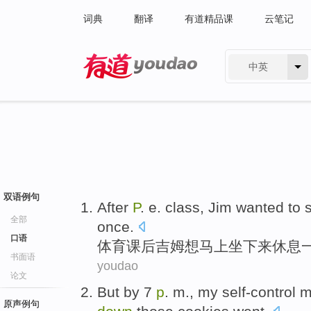
词典
翻译
有道精品课
云笔记
中英
有道 - 网易旗下搜索
双语例句
After
P
. e.
class
,
Jim
wanted to
s
全部
once
.
口语
体育
课后
吉姆
想
马上
坐
下来
休息
书面语
youdao
论文
But by
7
p
. m.
,
my
self-control
m
原声例句