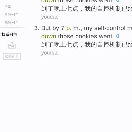
down
those
cookies went
.
全部
到了
晚上
七点
，
我
的
自控
机制
已
音频例句
youdao
视频例句
But by
7
p
. m.
,
my
self-control
m
权威例句
down
those
cookies went
.
到了
晚上
七点
，
我
的
自控
机制
已
youdao
go
返回词典
top