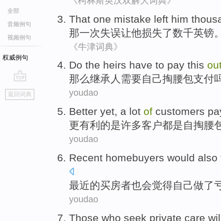
《柯林斯英汉双解大词典》
全部
That
one
mistake
left
him
thous
音频例句
那
一次
失误
让
他
损失了
数千英镑
视频例句
《牛津词典》
权威例句
Do
the heirs
have to
pay this
ou
那么
继承人
需要
自己
掏腰包
支付
go
youdao
返回词典
top
Better
yet, a
lot
of
customers
pa
更
有利
的
是
许多
客户
都是自掏腰
youdao
Recent
homebuyers
would
also
最近
的
买房
者
也
会
觉得
自己
做
了
youdao
Those who
seek
private care
wil