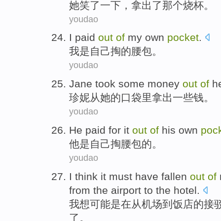
她
笑了一下
，
拿出了
那个
烧杯。
youdao
I
paid
out
of
my own
pocket
.
我
是
自己
掏
的
腰包
。
youdao
Jane
took
some
money
out
of
h
珍妮
从
她
的
口袋里
拿出
一些
钱
。
youdao
He
paid for it
out
of
his own
poc
他
是
自己
掏腰包
的
。
youdao
I
think
it
must have
fallen
out
of
from
the
airport
to
the
hotel
.
我
想
可能
是
在从
机场
到
饭店
的
接
了
。