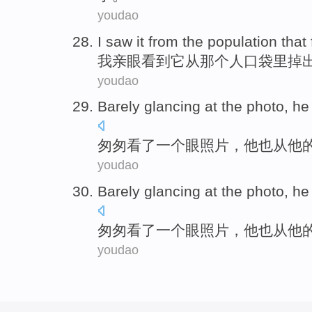
youdao
I
saw
it
from
the
population that
我
亲眼看到
它
从
那
个人
口袋
里
掉
youdao
Barely glancing
at the
photo
,
he
匆匆
看了
一
个眼
照片
，
他
也
从
他
youdao
Barely glancing
at the
photo
,
he
匆匆
看了
一
个眼
照片
，
他
也
从
他
youdao