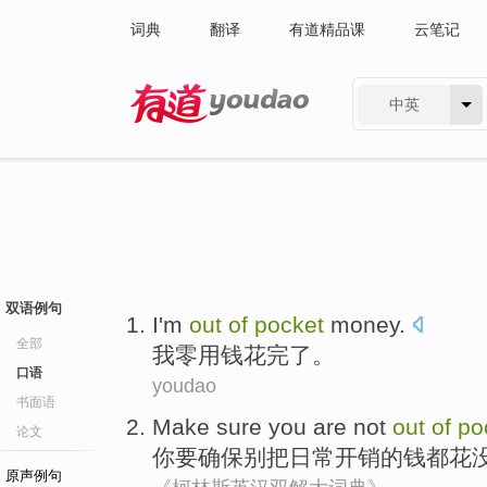
词典
翻译
有道精品课
云笔记
中英
有道 - 网易旗下搜索
双语例句
I
'm
out
of
pocket
money.
全部
我
零用钱
花完了。
口语
youdao
书面语
Make sure
you
are
not
out
of
po
论文
你
要
确保
别把日常
开销
的
钱
都
花
原声例句