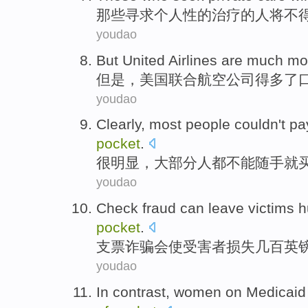
那些
寻求
个人性
的治疗的人
将
不
youdao
But
United
Airlines
are much
mo
但是
，
美国联合
航空公司
得
多
了
youdao
Clearly
,
most
people
couldn't
pa
pocket
.
很明显
，
大部分
人
都
不能
随手就
youdao
Check
fraud
can
leave
victims
h
pocket
.
支票
诈骗
会
使
受害者损失
几百
英
youdao
In contrast
,
women
on Medicaid