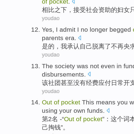
of
pocket
.
相比
之下，
接受
社会资助的
妇女
youdao
Yes
,
I
admit
I
no longer
begged
parents
era
.
是的
，
我
承认
自己
脱离
了
不再
央
youdao
The
society
was not
even
in fun
disbursements
.
该
社团
甚至
没有
经费
应付日常开
youdao
Out
of
pocket
This
means
you
w
using
your own
funds
.
第2名 -“
Out
of
pocket
”：
这个
词
己
掏钱
”。