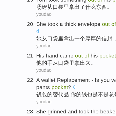
汤姆
从
口袋
里
拿出了
什么东西
。
youdao
She
took
a
thick
envelope
out
of
她
从
口袋里
拿出
一个
厚厚的
信封
youdao
His
hand
came
out
of
his
pocket
他
的
手
从口袋里拿
出来
。
youdao
A
wallet
Replacement
-
Is
you
wa
pants
pocket
?
钱包
的
替代品
-
你
的钱包是不是
总
youdao
She
grinned
and
took
the beake