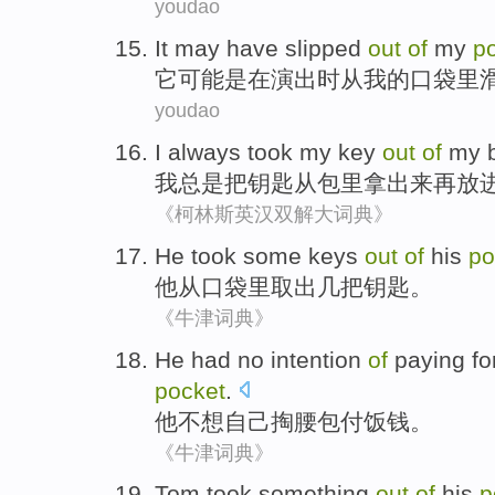
youdao
It
may have
slipped
out
of
my
p
它
可能
是
在
演出
时从
我
的
口袋里
youdao
I
always
took
my
key
out
of
my
我
总是
把
钥匙
从
包里拿
出来
再
放
《柯林斯英汉双解大词典》
He
took
some
keys
out
of
his
po
他
从
口袋
里取出
几
把钥匙
。
《牛津词典》
He
had no intention
of
paying fo
pocket
.
他
不想
自己掏腰包
付
饭钱
。
《牛津词典》
Tom
took
something
out
of
his
p