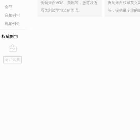
例句来自VOA、美剧等，您可以边
例句来自权威英文
全部
看美剧边学地道的美语。
等，提供最专业的
音频例句
视频例句
权威例句
go
返回词典
top