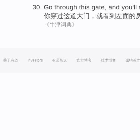
Go through
this
gate
, and
you'll
你
穿过
这
道大门
，
就
看到
左面
的
《牛津词典》
关于有道
Investors
有道智选
官方博客
技术博客
诚聘英