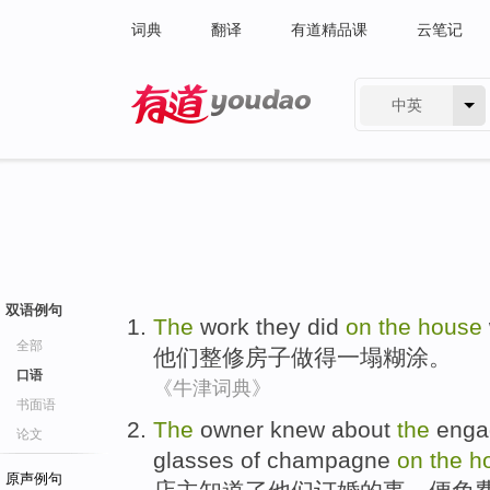
词典
翻译
有道精品课
云笔记
中英
有道 - 网易旗下搜索
双语例句
The
work
they
did
on
the
house
全部
他们
整修
房子
做
得
一塌糊涂
。
口语
《牛津词典》
书面语
The
owner
knew about
the
enga
论文
glasses
of champagne
on
the
h
原声例句