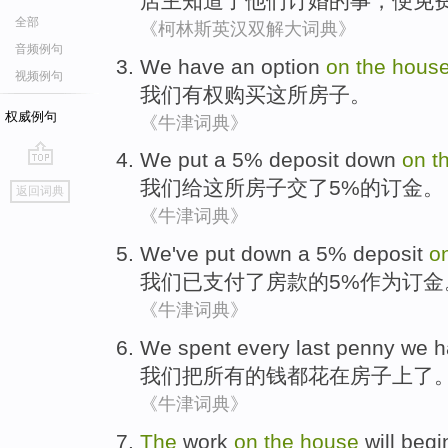
店主
知道
了
他们
订婚
的事，便免
全部
《柯林斯英汉双解大词典》
音频例句
We
have an option
on
the
hous
视频例句
我们
有权
购买
这
所房子。
权威例句
《牛津词典》
We
put
a 5%
deposit down
on
t
go
我们
给
这
所房子
交了5%的
订金
。
返回词典
top
《牛津词典》
We
've
put
down
a 5%
deposit
o
我们
已
支付
了房款
的
5%作为
订金
《牛津词典》
We
spent
every
last
penny
we 
我们
把
所有
的
钱都花
在
房子
上
了
《牛津词典》
The
work
on
the
house
will
begi