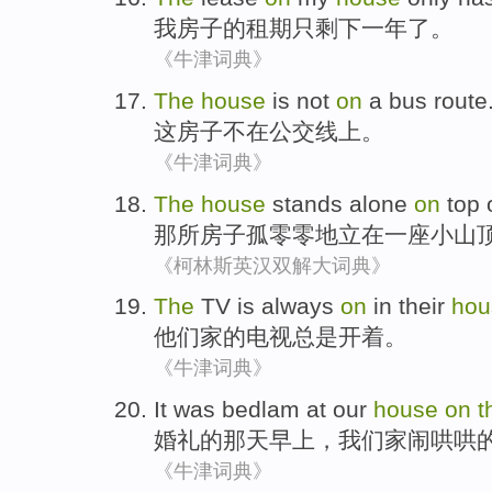
我
房子
的租期
只
剩下
一
年
了。
《牛津词典》
The
house
is not
on
a bus route
这
房子
不在
公交线
上。
《牛津词典》
The
house
stands
alone
on
top
那
所房子
孤零零
地立
在
一
座小山
《柯林斯英汉双解大词典》
The
TV
is always
on
in
their
hou
他们
家
的
电视
总是
开着。
《牛津词典》
It was
bedlam at
our
house
on
t
婚礼
的
那天
早上
，
我们
家
闹哄哄
《牛津词典》