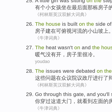
A
little
girl
was sitting
on
the
ste
有个
小
女孩
坐在
最后面
那
栋房子
《柯林斯英汉双解大词典》
The
house
is built
on
the
side
of
房子
建
在
可俯视
河流
的
小山坡上
《牛津词典》
The
heat
wasn't
on
and
the
hou
暖气
没有
开，
房子里
很
冷
。
youdao
The
issues
were debated
on
the
这些
问题
在
众议院
议政
厅进行了
《柯林斯英汉双解大词典》
Go through
this
gate
, and
you'll
你
穿过
这
道大门
，
就
看到
左面
的
《牛津词典》