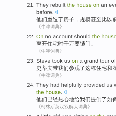
They
rebuilt
the
house
on
an
ev
before
.
他们
重造
了
房子
，
规模
甚至
比
以
《牛津词典》
On
no account
should
the
hous
离开
住宅
时千万
要锁门
。
《牛津词典》
Steve
took
us
on
a grand
tour
o
史蒂夫
带
我们
参观
了这栋
住宅
和
《牛津词典》
They
had
helpfully
provided
us
w
the
house
.
他们
已经
热心地
给
我们
提供了
如
《柯林斯英汉双解大词典》