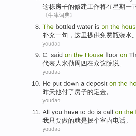
这栋房子
的
修建
工作
将
在
星期一
《牛津词典》
The
bottled
water
is
on
the
hous
补充一句，这里提供
免费
瓶装水
youdao
C.
said
on
the
House
floor
on
Th
代表人米勒
周四
在
众议院
说
。
youdao
He
put down a deposit
on
the
h
昨天
他
付了
房子
的
定金
。
youdao
All
you
have
to do
is
call
on
the
我只要
做
的
就是
拨
个
室内
电话
。
youdao