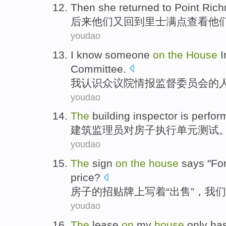
Then
she returned
to
Point
Ric
后来
他们
又
回到
里士满
点
查看
他
youdao
I
know
someone
on
the
House
I
Committee
.
我
认识
众议院
情报
监督
委员会
的
youdao
The
building
inspector
is
perfor
建筑
监理员
对
房子
执行
单元
测试
youdao
The
sign
on
the
house
says "
Fo
price
?
房子
的
招贴牌
上写着“
出售
”，
我们
youdao
The
lease
on
my
house
only
ha